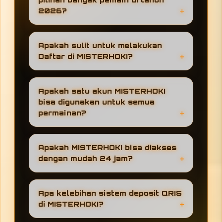
2026?
Apakah sulit untuk melakukan
Daftar di MISTERHOKI?
Apakah satu akun MISTERHOKI
bisa digunakan untuk semua
permainan?
Apakah MISTERHOKI bisa diakses
dengan mudah 24 jam?
Apa kelebihan sistem deposit QRIS
di MISTERHOKI?