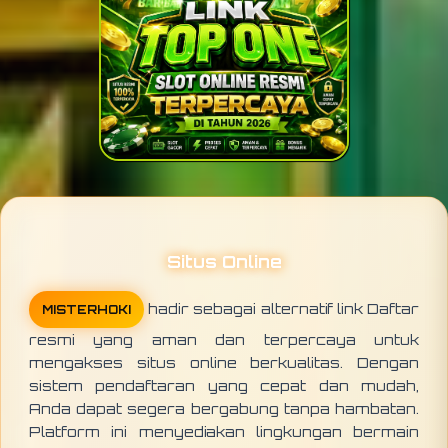
Situs Online
hadir sebagai alternatif link Daftar
MISTERHOKI
resmi yang aman dan terpercaya untuk
mengakses situs online berkualitas. Dengan
sistem pendaftaran yang cepat dan mudah,
Anda dapat segera bergabung tanpa hambatan.
Platform ini menyediakan lingkungan bermain