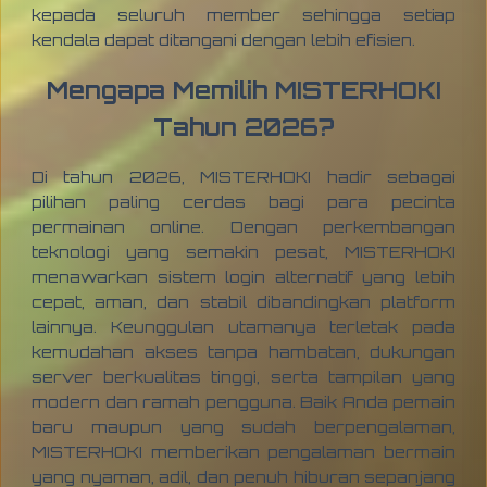
kepada seluruh member sehingga setiap
kendala dapat ditangani dengan lebih efisien.
Mengapa Memilih MISTERHOKI
Tahun 2026?
Di tahun 2026, MISTERHOKI hadir sebagai
pilihan paling cerdas bagi para pecinta
permainan online. Dengan perkembangan
teknologi yang semakin pesat, MISTERHOKI
menawarkan sistem login alternatif yang lebih
cepat, aman, dan stabil dibandingkan platform
lainnya. Keunggulan utamanya terletak pada
kemudahan akses tanpa hambatan, dukungan
server berkualitas tinggi, serta tampilan yang
modern dan ramah pengguna. Baik Anda pemain
baru maupun yang sudah berpengalaman,
MISTERHOKI memberikan pengalaman bermain
yang nyaman, adil, dan penuh hiburan sepanjang