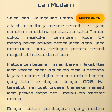
dan Modern
Salah satu keunggulan utama
MISTERHOKI
adalah tersedianya metode deposit QRIS yang
semakin memudahkan proses transaksi. Pemain
cukup melakukan pemindaian kode QR
menggunakan aplikasi pembayaran digital yang
mendukung QRIS sehingga proses deposit
menjadi lebih cepat dan efisien.
Metode pembayaran ini memberikan fleksibilitas
lebih karena dapat digunakan melalui berbagai
layanan dompet digital maupun mobile banking
yang telah terintegrasi dengan QRIS. Hal
tersebut membuat proses transaksi menjadi
lebih praktis tanpa perlu melakukan transfer
manual.
Dengan sistem pembayaran yang modern,