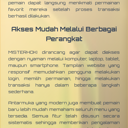
pemain dapat langsung menikmati permainan
favorit mereka setelah proses transaksi
berhasil dilakukan.
Akses Mudah Melalui Berbagai
Perangkat
MISTERHOKI dirancang agar dapat diakses
dengan nyaman melalui komputer, laptop, tablet,
maupun smartphone. Tampilan website yang
responsif memudahkan pengguna melakukan
login, memilih permainan, hingga melakukan
transaksi hanya dalam beberapa langkah
sederhana.
Antarmuka yang modern juga membuat pemain
baru lebih mudah memahami seluruh menu yang
tersedia. Semua fitur telah disusun secara
sistematis sehingga memberikan pengalaman