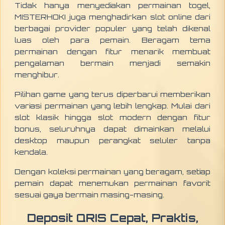
Tidak hanya menyediakan permainan togel,
MISTERHOKI juga menghadirkan slot online dari
berbagai provider populer yang telah dikenal
luas oleh para pemain. Beragam tema
permainan dengan fitur menarik membuat
pengalaman bermain menjadi semakin
menghibur.
Pilihan game yang terus diperbarui memberikan
variasi permainan yang lebih lengkap. Mulai dari
slot klasik hingga slot modern dengan fitur
bonus, seluruhnya dapat dimainkan melalui
desktop maupun perangkat seluler tanpa
kendala.
Dengan koleksi permainan yang beragam, setiap
pemain dapat menemukan permainan favorit
sesuai gaya bermain masing-masing.
Deposit QRIS Cepat, Praktis,