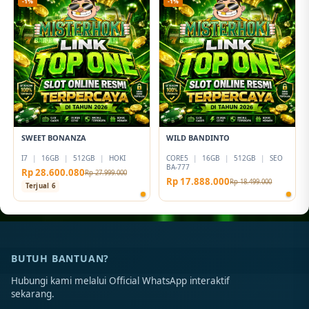
-1%
-1%
SWEET BONANZA
WILD BANDINTO
I7
|
16GB
|
512GB
|
HOKI
CORE5
|
16GB
|
512GB
|
SEO
BA-777
Rp 28.600.080
Rp 27.999.000
Rp 17.888.000
Rp 18.499.000
Terjual 6
BUTUH BANTUAN?
Hubungi kami melalui Official WhatsApp interaktif
sekarang.