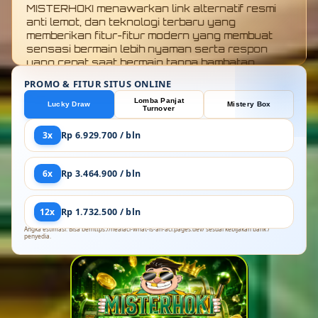
Nggak ada link berputar atau halaman aneh
yang bikin bingung. MISTERHOKI kasih jalur
akses langsung ke sistem utama tanpa ribet.
Semua transparan, jelas, dan aman buat
pengguna yang pengen masuk ke platform
tanpa distraksi.
PROMO & FITUR SITUS ONLINE
Lomba Panjat
Lucky Draw
Mistery Box
Turnover
3x
Rp 6.929.700 / bln
6x
Rp 3.464.900 / bln
12x
Rp 1.732.500 / bln
Angka estimasi. Bisa berhttps://healacl-what-is-an-acl.pages.dev/ sesuai kebijakan bank /
penyedia.