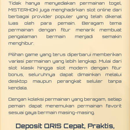
Tidak hanya menyediakan permainan togel,
MISTERHOKI juga menghadirkan slot online dari
berbagai provider populer yang telah dikenal
luas oleh para pemain. Beragam tema
permainan dengan fitur menarik membuat
pengalaman bermain menjadi semakin
menghibur.
Pilihan game yang terus diperbarui memberikan
variasi permainan yang lebih lengkap. Mulai dari
slot klasik hingga slot modern dengan fitur
bonus, seluruhnya dapat dimainkan melalui
desktop maupun perangkat seluler tanpa
kendala.
Dengan koleksi permainan yang beragam, setiap
pemain dapat menemukan permainan favorit
sesuai gaya bermain masing-masing.
Deposit QRIS Cepat, Praktis,