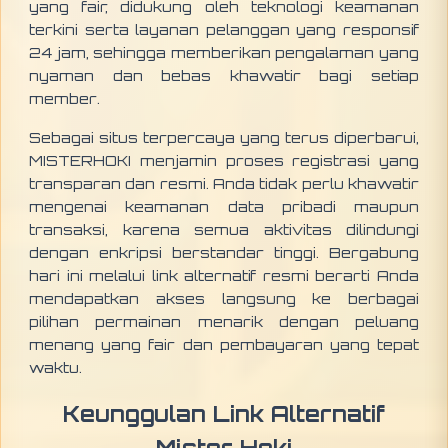
yang fair, didukung oleh teknologi keamanan
terkini serta layanan pelanggan yang responsif
24 jam, sehingga memberikan pengalaman yang
nyaman dan bebas khawatir bagi setiap
member.
Sebagai situs terpercaya yang terus diperbarui,
MISTERHOKI menjamin proses registrasi yang
transparan dan resmi. Anda tidak perlu khawatir
mengenai keamanan data pribadi maupun
transaksi, karena semua aktivitas dilindungi
dengan enkripsi berstandar tinggi. Bergabung
hari ini melalui link alternatif resmi berarti Anda
mendapatkan akses langsung ke berbagai
pilihan permainan menarik dengan peluang
menang yang fair dan pembayaran yang tepat
waktu.
Keunggulan Link Alternatif
Mister Hoki