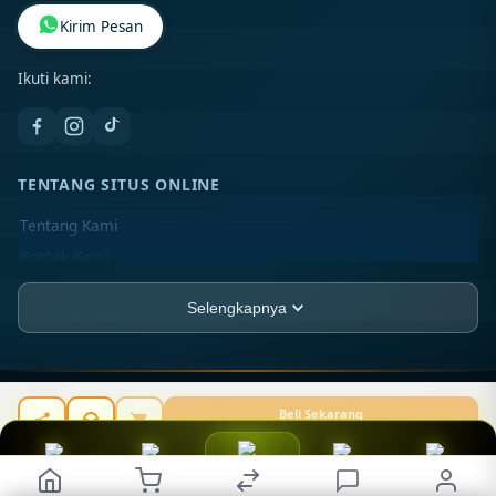
Kirim Pesan
Ikuti kami:
TENTANG SITUS ONLINE
Tentang Kami
Kontak Kami
Lokasi Toko
Selengkapnya
FAQ
PT Mister Hoki
Jl. Kaliurang Km 5 No. 10
TISU-AJAIB ©
2026
PT TISU-AJAIB. All rights reserved.
Kelurahan Sinduadi
Beli Sekarang
Rp 20.789.000
Kecamatan Mlati
Sleman, DI Yogyakarta 55284
BONUS
TELEGRAM
BUKTI JP
Live Chat
Daftar
INFORMASI