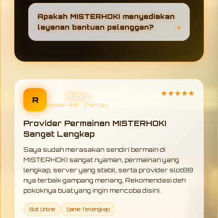
Apakah MISTERHOKI menyediakan
layanan bantuan pelanggan?
★★★★★
Rizky
R
Member Aktif • 2 hari lalu
Provider Permainan MISTERHOKI
Sangat Lengkap
Saya sudah merasakan sendiri bermain di
MISTERHOKI sangat nyaman, permainan yang
lengkap, server yang stabil, serta provider slot88
nya terbaik gampang menang, Rekomendasi deh
pokoknya buat yang ingin mencoba disini.
Slot Online
Game Terlengkap