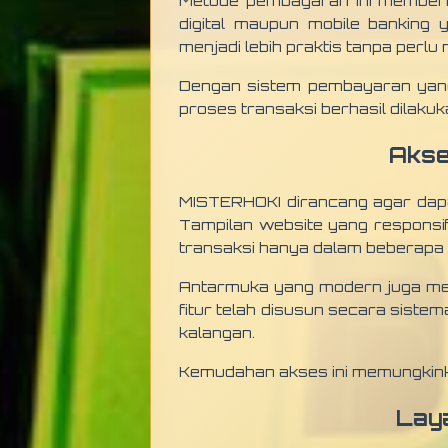
digital maupun mobile banking 
menjadi lebih praktis tanpa perlu
Dengan sistem pembayaran yang
proses transaksi berhasil dilakuk
Akse
MISTERHOKI dirancang agar dapa
Tampilan website yang responsi
transaksi hanya dalam beberapa
Antarmuka yang modern juga me
fitur telah disusun secara sis
kalangan.
Kemudahan akses ini memungkink
Lay