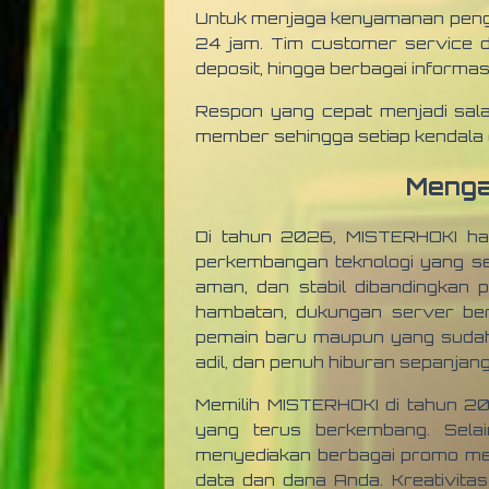
Untuk menjaga kenyamanan peng
24 jam. Tim customer service d
deposit, hingga berbagai informa
Respon yang cepat menjadi sal
member sehingga setiap kendala da
Menga
Di tahun 2026, MISTERHOKI hadi
perkembangan teknologi yang se
aman, dan stabil dibandingkan 
hambatan, dukungan server ber
pemain baru maupun yang suda
adil, dan penuh hiburan sepanjang
Memilih MISTERHOKI di tahun 
yang terus berkembang. Sela
menyediakan berbagai promo mena
data dan dana Anda. Kreativita