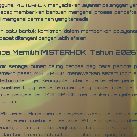
guna, MISTERHOKI menyediakan layanan pelanggan ya
apat memberikan bantuan mengenai proses pendaftara
si mengenai permainan yang tersedia.
ah satu bentuk komitmen dalam memberikan pelayanan
pat ditangani dengan lebih efisien.
pa Memilih MISTERHOKI Tahun 2026
r sebagai pilihan paling cerdas bagi para pecinta 
makin pesat, MISTERHOKI menawarkan sistem login alte
platform lainnya. Keunggulan utamanya terletak pad
kualitas tinggi, serta tampilan yang modern dan ra
h berpengalaman, MISTERHOKI memberikan pengalama
 tahun.
2026 berarti Anda mempercayakan waktu dan kenyam
in layanan customer service 24 jam yang profes
rik, pilihan game terlengkap, serta sistem keamanan 
s dan komitmen untuk selalu memberikan yang terbai