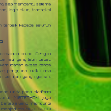
ng siap membantu selama
n, login akun, transaksi
 terbaik kepada seluruh
?
permainan online. Dengan
rnatif yang lebih cepat,
a kemudahan akses tanpa
mah pengguna. Baik Anda
n bermain yang nyaman,
anan Anda pada platform
ional, MISTERHOKI juga
berlapis yang melindungi
k menjadikan MISTERHOKI