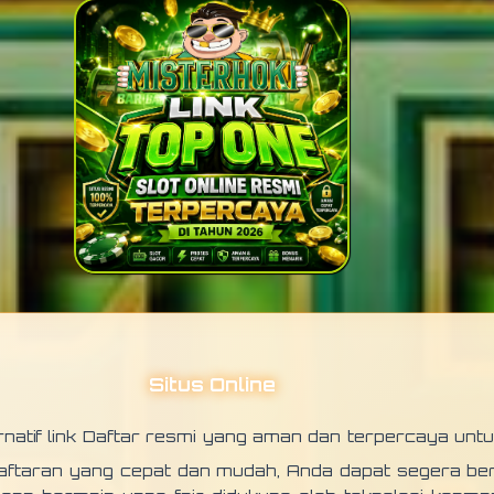
Situs Online
rnatif link Daftar resmi yang aman dan terpercaya unt
daftaran yang cepat dan mudah, Anda dapat segera b