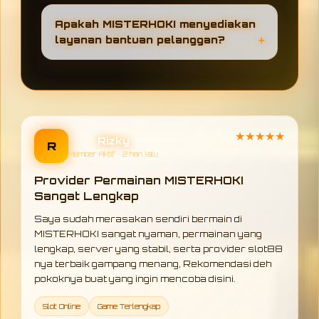
Apakah MISTERHOKI menyediakan
layanan bantuan pelanggan?
★★★★★
Rizky
R
Member Aktif • 2 hari lalu
Provider Permainan MISTERHOKI
Sangat Lengkap
Saya sudah merasakan sendiri bermain di
MISTERHOKI sangat nyaman, permainan yang
lengkap, server yang stabil, serta provider slot88
nya terbaik gampang menang, Rekomendasi deh
pokoknya buat yang ingin mencoba disini.
Slot Online
Game Terlengkap