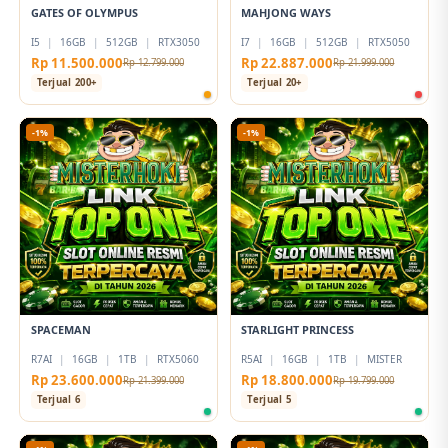
GATES OF OLYMPUS
MAHJONG WAYS
I5
|
16GB
|
512GB
|
RTX3050
I7
|
16GB
|
512GB
|
RTX5050
Rp 11.500.000
Rp 22.887.000
Rp 12.799.000
Rp 21.999.000
Terjual 200+
Terjual 20+
-1%
-1%
SPACEMAN
STARLIGHT PRINCESS
R7AI
|
16GB
|
1TB
|
RTX5060
R5AI
|
16GB
|
1TB
|
MISTER
Rp 23.600.000
Rp 18.800.000
Rp 21.399.000
Rp 19.799.000
Terjual 6
Terjual 5