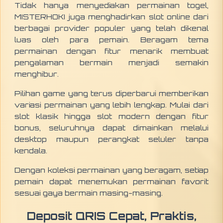
Tidak hanya menyediakan permainan togel,
MISTERHOKI juga menghadirkan slot online dari
berbagai provider populer yang telah dikenal
luas oleh para pemain. Beragam tema
permainan dengan fitur menarik membuat
pengalaman bermain menjadi semakin
menghibur.
Pilihan game yang terus diperbarui memberikan
variasi permainan yang lebih lengkap. Mulai dari
slot klasik hingga slot modern dengan fitur
bonus, seluruhnya dapat dimainkan melalui
desktop maupun perangkat seluler tanpa
kendala.
Dengan koleksi permainan yang beragam, setiap
pemain dapat menemukan permainan favorit
sesuai gaya bermain masing-masing.
Deposit QRIS Cepat, Praktis,