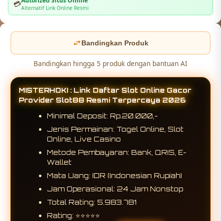
Autorized Situs Online
💳
Alternatif Link Online Resmi
Bandingkan Produk
Bandingkan hingga 5 produk dengan bantuan AI
MISTERHOKI : Link Daftar Slot Online Gacor
Provider Slot88 Resmi Terpercaya 2026
Minimal Deposit: Rp.20.000,-
Jenis Permainan: Togel Online, Slot
Online, Live Casino
Metode Pembayaran: Bank, QRIS, E-
Wallet
Mata Uang: IDR (Indonesian Rupiah)
Jam Operasional: 24 Jam Nonstop
Total Rating: 5.983.781
Rating: ⭐⭐⭐⭐⭐