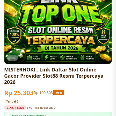
1/6
MISTERHOKI : Link Daftar Slot Online
Gacor Provider Slot88 Resmi Terpercaya
2026
Rp 25.303
Rp 100.303
-95%
Terjual 2
LINK RESMI
SKU:
1S83N0880RID