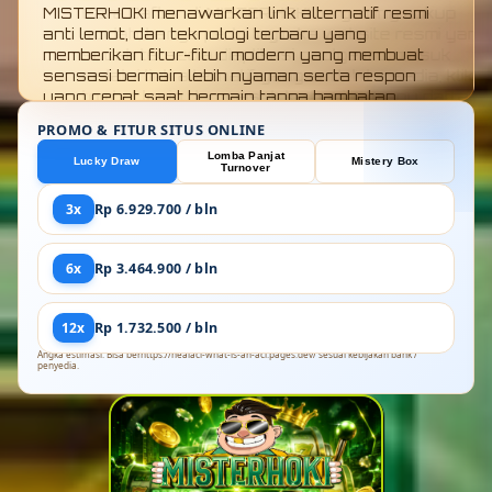
Nggak ada link berputar atau halaman aneh
yang bikin bingung. MISTERHOKI kasih jalur
akses langsung ke sistem utama tanpa ribet.
Semua transparan, jelas, dan aman buat
pengguna yang pengen masuk ke platform
tanpa distraksi.
PROMO & FITUR SITUS ONLINE
Lomba Panjat
Lucky Draw
Mistery Box
Turnover
3x
Rp 6.929.700 / bln
6x
Rp 3.464.900 / bln
12x
Rp 1.732.500 / bln
Angka estimasi. Bisa berhttps://healacl-what-is-an-acl.pages.dev/ sesuai kebijakan bank /
penyedia.