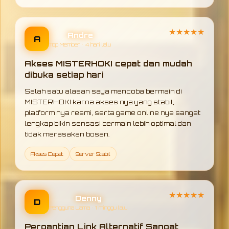
★★★★★
Andre
A
Top Member • 4 hari lalu
Akses MISTERHOKI cepat dan mudah
dibuka setiap hari
Salah satu alasan saya mencoba bermain di
MISTERHOKI karna akses nya yang stabil,
platform nya resmi, serta game online nya sangat
lengkap bikin sensasi bermain lebih optimal dan
tidak merasakan bosan.
Akses Cepat
Server Stabil
★★★★★
Denny
D
Pengguna Lama • 1 minggu lalu
Pergantian Link Alternatif Sangat