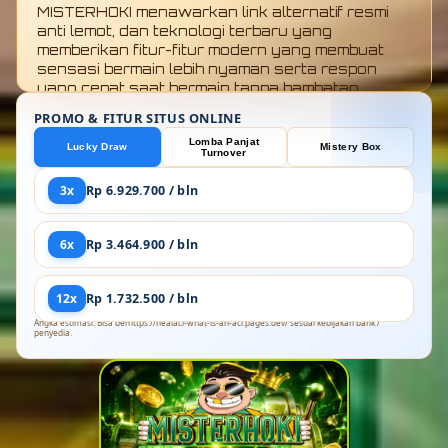
Nggak ada link berputar atau halaman aneh
yang bikin bingung. MISTERHOKI kasih jalur
akses langsung ke sistem utama tanpa ribet.
Semua transparan, jelas, dan aman buat
pengguna yang pengen masuk ke platform
tanpa distraksi.
PROMO & FITUR SITUS ONLINE
Lomba Panjat
Lucky Draw
Mistery Box
Turnover
3x
Rp 6.929.700 / bln
6x
Rp 3.464.900 / bln
12x
Rp 1.732.500 / bln
Angka estimasi. Bisa berhttps://healacl-what-is-an-acl.pages.dev/ sesuai kebijakan bank /
penyedia.