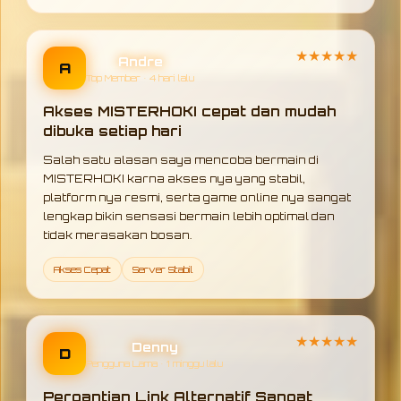
★★★★★
Andre
A
Top Member • 4 hari lalu
Akses MISTERHOKI cepat dan mudah
dibuka setiap hari
Salah satu alasan saya mencoba bermain di
MISTERHOKI karna akses nya yang stabil,
platform nya resmi, serta game online nya sangat
lengkap bikin sensasi bermain lebih optimal dan
tidak merasakan bosan.
Akses Cepat
Server Stabil
★★★★★
Denny
D
Pengguna Lama • 1 minggu lalu
Pergantian Link Alternatif Sangat