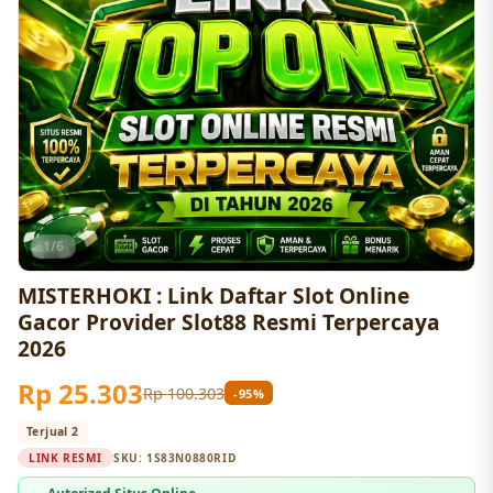
1/6
MISTERHOKI : Link Daftar Slot Online
Gacor Provider Slot88 Resmi Terpercaya
2026
Rp 25.303
Rp 100.303
-95%
Terjual 2
LINK RESMI
SKU:
1S83N0880RID