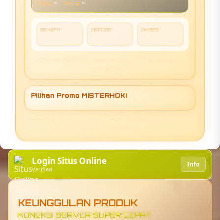
-
-
Game:
Rating:
BENEFIT
DEPOSIT
AKSES
-
-
-
HOT! LINK RESMI permainan seru khusus untuk pemain baru
MISTERHOKI.
Pilihan Promo MISTERHOKI
MISTERHOKI menghadirkan LINK RESMI akses cepat dan permainan
seru untuk pemain baru.
Login Situs Online
Info
Verified
KEUNGGULAN PRODUK
NAVIGASI SITUS LENGKAP