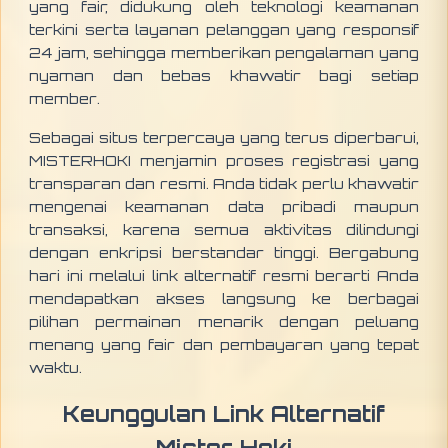
yang fair, didukung oleh teknologi keamanan
terkini serta layanan pelanggan yang responsif
24 jam, sehingga memberikan pengalaman yang
nyaman dan bebas khawatir bagi setiap
member.
Sebagai situs terpercaya yang terus diperbarui,
MISTERHOKI menjamin proses registrasi yang
transparan dan resmi. Anda tidak perlu khawatir
mengenai keamanan data pribadi maupun
transaksi, karena semua aktivitas dilindungi
dengan enkripsi berstandar tinggi. Bergabung
hari ini melalui link alternatif resmi berarti Anda
mendapatkan akses langsung ke berbagai
pilihan permainan menarik dengan peluang
menang yang fair dan pembayaran yang tepat
waktu.
Keunggulan Link Alternatif
Mister Hoki