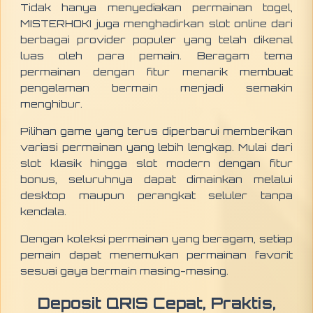
Tidak hanya menyediakan permainan togel,
MISTERHOKI juga menghadirkan slot online dari
berbagai provider populer yang telah dikenal
luas oleh para pemain. Beragam tema
permainan dengan fitur menarik membuat
pengalaman bermain menjadi semakin
menghibur.
Pilihan game yang terus diperbarui memberikan
variasi permainan yang lebih lengkap. Mulai dari
slot klasik hingga slot modern dengan fitur
bonus, seluruhnya dapat dimainkan melalui
desktop maupun perangkat seluler tanpa
kendala.
Dengan koleksi permainan yang beragam, setiap
pemain dapat menemukan permainan favorit
sesuai gaya bermain masing-masing.
Deposit QRIS Cepat, Praktis,