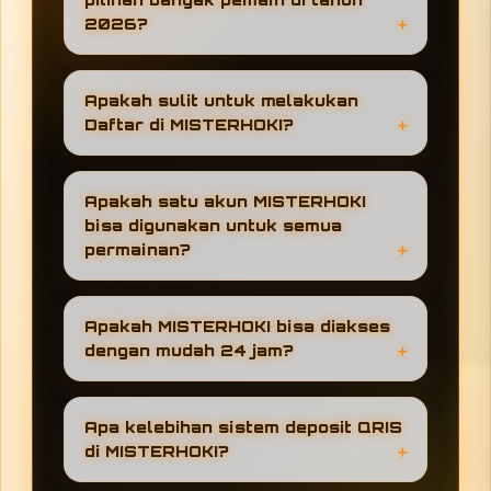
2026?
Apakah sulit untuk melakukan
Daftar di MISTERHOKI?
Apakah satu akun MISTERHOKI
bisa digunakan untuk semua
permainan?
Apakah MISTERHOKI bisa diakses
dengan mudah 24 jam?
Apa kelebihan sistem deposit QRIS
di MISTERHOKI?