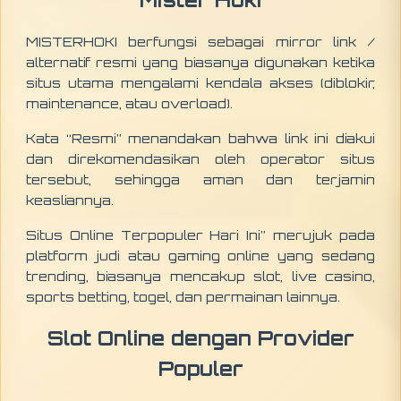
MISTERHOKI berfungsi sebagai mirror link /
alternatif resmi yang biasanya digunakan ketika
situs utama mengalami kendala akses (diblokir,
maintenance, atau overload).
Kata “Resmi” menandakan bahwa link ini diakui
dan direkomendasikan oleh operator situs
tersebut, sehingga aman dan terjamin
keasliannya.
Situs Online Terpopuler Hari Ini” merujuk pada
platform judi atau gaming online yang sedang
trending, biasanya mencakup slot, live casino,
sports betting, togel, dan permainan lainnya.
Slot Online dengan Provider
Populer