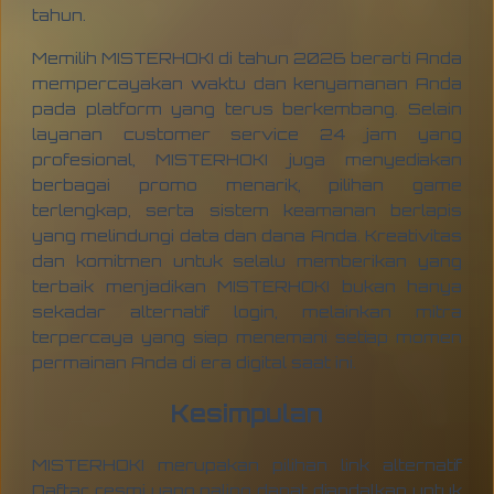
tahun.
Memilih MISTERHOKI di tahun 2026 berarti Anda
mempercayakan waktu dan kenyamanan Anda
pada platform yang terus berkembang. Selain
layanan customer service 24 jam yang
profesional, MISTERHOKI juga menyediakan
berbagai promo menarik, pilihan game
terlengkap, serta sistem keamanan berlapis
yang melindungi data dan dana Anda. Kreativitas
dan komitmen untuk selalu memberikan yang
terbaik menjadikan MISTERHOKI bukan hanya
sekadar alternatif login, melainkan mitra
terpercaya yang siap menemani setiap momen
permainan Anda di era digital saat ini.
Kesimpulan
MISTERHOKI merupakan pilihan link alternatif
Daftar resmi yang paling dapat diandalkan untuk