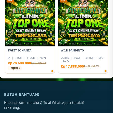
-1%
-1%
SWEET BONANZA
WILD BANDINTO
I7
|
16GB
|
512GB
|
HOKI
CORE5
|
16GB
|
512GB
|
SEO
BA-777
Rp 28.600.080
Rp 27.999.000
Rp 17.888.000
Rp 18.499.000
Terjual 6
BUTUH BANTUAN?
Hubungi kami melalui Official WhatsApp interaktif
sekarang.