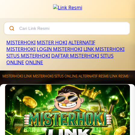
MISTERHOKI
MISTER HOKI
ALTERNATIF
MISTERHOKI
LOGIN MISTERHOKI
LINK MISTERHOKI
SITUS MISTERHOKI
DAFTAR MISTERHOKI
SITUS
ONLINE
ONLINE
MISTERHOKI
/
LINK MISTERHOKI
/
SITUS ONLINE
/
ALTERNATIF RESMI
/
LINK RESMI
/
MISTERHOKI : Link Daftar Slot Online Gacor Provider Slot