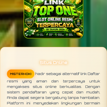
Situs Online
hadir sebagai alternatif link Daftar
MISTERHOKI
resmi yang aman dan terpercaya untuk
mengakses situs online berkualitas. Dengan
sistem pendaftaran yang cepat dan mudah,
Anda dapat segera bergabung tanpa hambatan.
Platform ini menyediakan lingkungan bermain