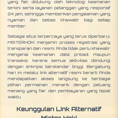
yang fair, didukung oleh teknologi keamanan
terkini serta layanan pelanggan yang responsif
24 jam, sehingga memberikan pengalaman yang
nyaman dan bebas khawatir bagi setiap
member.
Sebagai situs terpercaya yang terus diperbarui,
MISTERHOKI menjamin proses registrasi yang
transparan dan resmi. Anda tidak perlu khawatir
mengenai keamanan data pribadi maupun
transaksi, karena semua aktivitas dilindungi
dengan enkripsi berstandar tinggi. Bergabung
hari ini melalui link alternatif resmi berarti Anda
mendapatkan akses langsung ke berbagai
pilihan permainan menarik dengan peluang
menang yang fair dan pembayaran yang tepat
waktu.
Keunggulan Link Alternatif
Mister Hoki