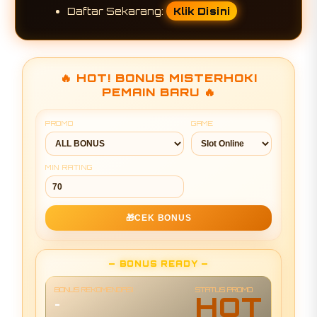
Daftar Sekarang:
Klik Disini
🔥 HOT! BONUS MISTERHOKI
PEMAIN BARU 🔥
PROMO
GAME
MIN RATING
🎁
CEK BONUS
— BONUS READY —
BONUS REKOMENDASI
STATUS PROMO
HOT
-