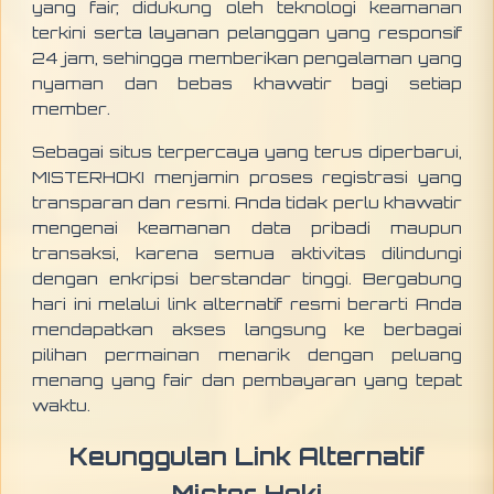
yang fair, didukung oleh teknologi keamanan
terkini serta layanan pelanggan yang responsif
24 jam, sehingga memberikan pengalaman yang
nyaman dan bebas khawatir bagi setiap
member.
Sebagai situs terpercaya yang terus diperbarui,
MISTERHOKI menjamin proses registrasi yang
transparan dan resmi. Anda tidak perlu khawatir
mengenai keamanan data pribadi maupun
transaksi, karena semua aktivitas dilindungi
dengan enkripsi berstandar tinggi. Bergabung
hari ini melalui link alternatif resmi berarti Anda
mendapatkan akses langsung ke berbagai
pilihan permainan menarik dengan peluang
menang yang fair dan pembayaran yang tepat
waktu.
Keunggulan Link Alternatif
Mister Hoki