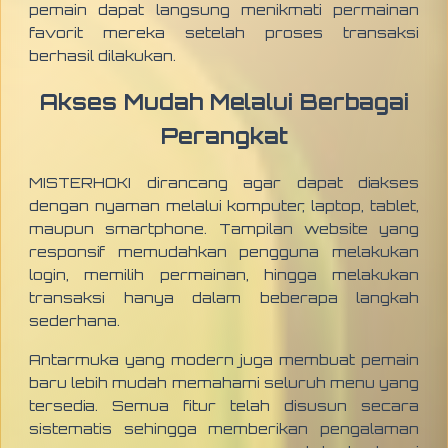
pemain dapat langsung menikmati permainan
favorit mereka setelah proses transaksi
berhasil dilakukan.
Akses Mudah Melalui Berbagai
Perangkat
MISTERHOKI dirancang agar dapat diakses
dengan nyaman melalui komputer, laptop, tablet,
maupun smartphone. Tampilan website yang
responsif memudahkan pengguna melakukan
login, memilih permainan, hingga melakukan
transaksi hanya dalam beberapa langkah
sederhana.
Antarmuka yang modern juga membuat pemain
baru lebih mudah memahami seluruh menu yang
tersedia. Semua fitur telah disusun secara
sistematis sehingga memberikan pengalaman