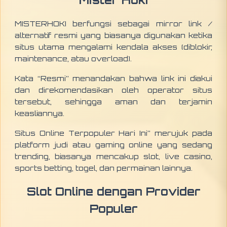
MISTERHOKI berfungsi sebagai mirror link /
alternatif resmi yang biasanya digunakan ketika
situs utama mengalami kendala akses (diblokir,
maintenance, atau overload).
Kata “Resmi” menandakan bahwa link ini diakui
dan direkomendasikan oleh operator situs
tersebut, sehingga aman dan terjamin
keasliannya.
Situs Online Terpopuler Hari Ini” merujuk pada
platform judi atau gaming online yang sedang
trending, biasanya mencakup slot, live casino,
sports betting, togel, dan permainan lainnya.
Slot Online dengan Provider
Populer