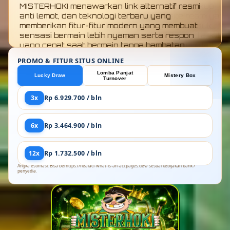
Nggak ada link berputar atau halaman aneh
MISTERHOKI menawarkan link alternatif resmi
yang bikin bingung. MISTERHOKI kasih jalur
anti lemot, dan teknologi terbaru yang
akses langsung ke sistem utama tanpa ribet.
memberikan fitur-fitur modern yang membuat
Semua transparan, jelas, dan aman buat
sensasi bermain lebih nyaman serta respon
pengguna yang pengen masuk ke platform
yang cepat saat bermain tanpa hambatan.
tanpa distraksi.
PROMO & FITUR SITUS ONLINE
Lomba Panjat
Lucky Draw
Mistery Box
Turnover
3x
Rp 6.929.700 / bln
6x
Rp 3.464.900 / bln
12x
Rp 1.732.500 / bln
Angka estimasi. Bisa berhttps://healacl-what-is-an-acl.pages.dev/ sesuai kebijakan bank /
penyedia.