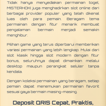
Tidak hanya menyediakan permainan togel,
MISTERHOKI juga menghadirkan slot online dari
berbagai provider populer yang telah dikenal
luas oleh para pemain. Beragam tema
permainan dengan fitur menarik membuat
pengalaman bermain menjadi semakin
menghibur.
Pilihan game yang terus diperbarui memberikan
variasi permainan yang lebih lengkap. Mulai dari
slot klasik hingga slot modern dengan fitur
bonus, seluruhnya dapat dimainkan melalui
desktop maupun perangkat seluler tanpa
kendala.
Dengan koleksi permainan yang beragam, setiap
pemain dapat menemukan permainan favorit
sesuai gaya bermain masing-masing.
Deposit QRIS Cepat, Praktis,