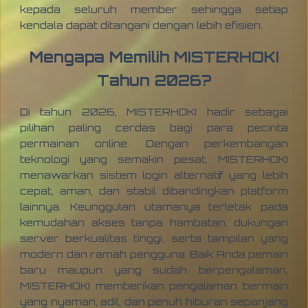
kepada seluruh member sehingga setiap
kendala dapat ditangani dengan lebih efisien.
Mengapa Memilih MISTERHOKI
Tahun 2026?
Di tahun 2026, MISTERHOKI hadir sebagai
pilihan paling cerdas bagi para pecinta
permainan online. Dengan perkembangan
teknologi yang semakin pesat, MISTERHOKI
menawarkan sistem login alternatif yang lebih
cepat, aman, dan stabil dibandingkan platform
lainnya. Keunggulan utamanya terletak pada
kemudahan akses tanpa hambatan, dukungan
server berkualitas tinggi, serta tampilan yang
modern dan ramah pengguna. Baik Anda pemain
baru maupun yang sudah berpengalaman,
MISTERHOKI memberikan pengalaman bermain
yang nyaman, adil, dan penuh hiburan sepanjang