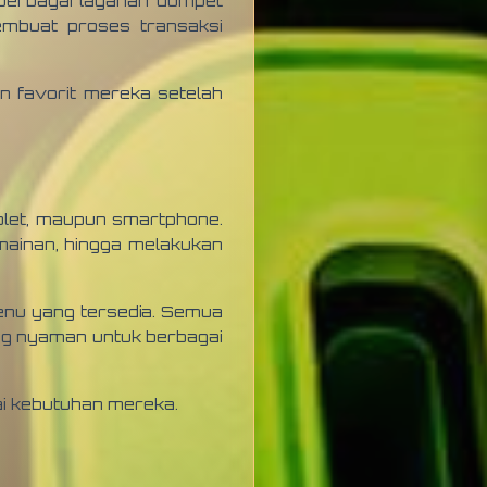
membuat proses transaksi
 favorit mereka setelah
blet, maupun smartphone.
mainan, hingga melakukan
nu yang tersedia. Semua
ng nyaman untuk berbagai
i kebutuhan mereka.