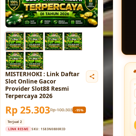
MISTERHOKI : Link Daftar
Slot Online Gacor
Provider Slot88 Resmi
Terpercaya 2026
Rp 25.303
Rp 100.303
-95%
Terjual 2
LINK RESMI
SKU:
1S83N0880RID