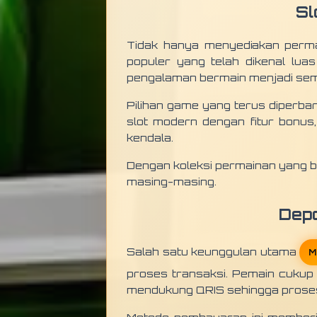
Sl
Tidak hanya menyediakan permai
populer yang telah dikenal lu
pengalaman bermain menjadi sem
Pilihan game yang terus diperbar
slot modern dengan fitur bonus
kendala.
Dengan koleksi permainan yang 
masing-masing.
Depo
Salah satu keunggulan utama
M
proses transaksi. Pemain cukup
mendukung QRIS sehingga proses d
Metode pembayaran ini memberika