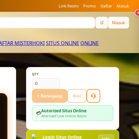
Link Resmi
Promo
Daftar
Masuk
0
🛒
Masuk
AFTAR MISTERHOKI
SITUS ONLINE
ONLINE
026
QTY
+ Keranjang
Beli
Autorized Situs Online
💳
Alternatif Link Online Resmi
Login Situs Online