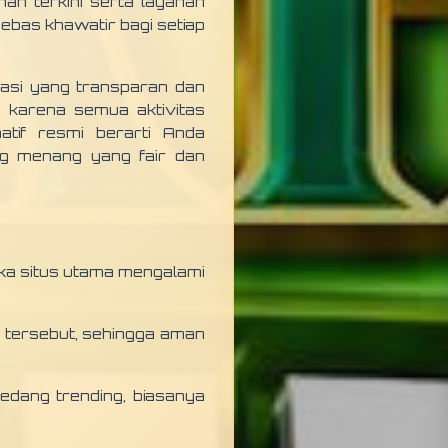
nan terkini serta layanan
bas khawatir bagi setiap
rasi yang transparan dan
, karena semua aktivitas
natif resmi berarti Anda
ng menang yang fair dan
ika situs utama mengalami
s tersebut, sehingga aman
sedang trending, biasanya