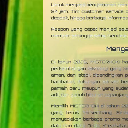
Untuk menjaga kenyamanan peng
24 jam. Tim customer service d
deposit, hingga berbagai informa
Respon yang cepat menjadi sal
member sehingga setiap kendala da
Menga
Di tahun 2026, MISTERHOKI hadi
perkembangan teknologi yang se
aman, dan stabil dibandingkan 
hambatan, dukungan server ber
pemain baru maupun yang suda
adil, dan penuh hiburan sepanjang
Memilih MISTERHOKI di tahun 
yang terus berkembang. Sela
menyediakan berbagai promo mena
data dan dana Anda. Kreativita