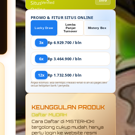
Info
Verified
PROMO & FITUR SITUS ONLINE
Lomba
Lucky Draw
Panjat
Mistery Box
Turnover
3x
Rp 6.929.700 / bln
6x
Rp 3.464.900 / bln
12x
Rp 1.732.500 / bln
Angka estimasi. Bisa berhttps://healacl-what-is-an-acl.pages.dev/
sesuai kebijakan bank / penyedia.
KEUNGGULAN PRODUK
KONEKSI SERVER SUPER
CEPAT
MISTERHOKI menawarkan link
alternatif resmi anti lemot, dan