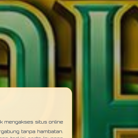
uk mengakses situs online
ergabung tanpa hambatan.