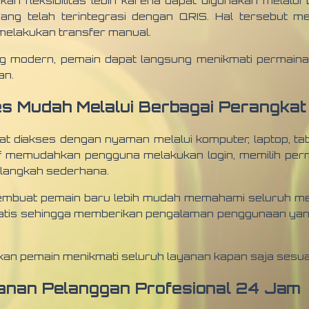
yang telah terintegrasi dengan QRIS. Hal tersebut 
 melakukan transfer manual.
 modern, pemain dapat langsung menikmati permainan
an.
s Mudah Melalui Berbagai Perangkat
t diakses dengan nyaman melalui komputer, laptop, ta
f memudahkan pengguna melakukan login, memilih per
 langkah sederhana.
mbuat pemain baru lebih mudah memahami seluruh me
tematis sehingga memberikan pengalaman penggunaan ya
an pemain menikmati seluruh layanan kapan saja sesua
anan Pelanggan Profesional 24 Jam