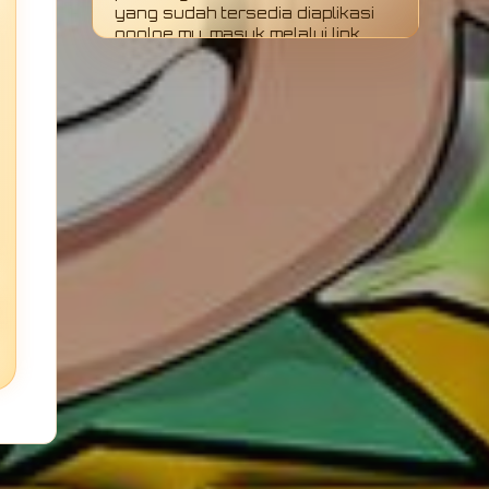
akses langsung ke sistem utama
tanpa ribet. Semua transparan,
jelas, dan aman buat pengguna
yang pengen masuk ke platform
tanpa distraksi.