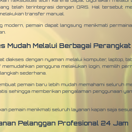
yang telah terintegrasi dengan QRIS. Hal tersebut 
 melakukan transfer manual.
 modern, pemain dapat langsung menikmati permainan
an.
s Mudah Melalui Berbagai Perangkat
t diakses dengan nyaman melalui komputer, laptop, ta
f memudahkan pengguna melakukan login, memilih per
 langkah sederhana.
mbuat pemain baru lebih mudah memahami seluruh me
tematis sehingga memberikan pengalaman penggunaan ya
an pemain menikmati seluruh layanan kapan saja sesua
anan Pelanggan Profesional 24 Jam