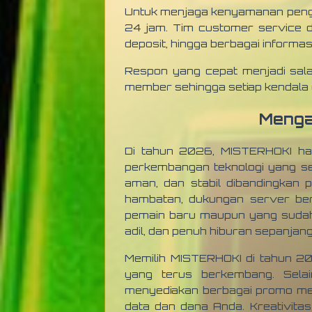
Untuk menjaga kenyamanan peng
24 jam. Tim customer service d
deposit, hingga berbagai informa
Respon yang cepat menjadi sal
member sehingga setiap kendala da
Menga
Di tahun 2026, MISTERHOKI hadi
perkembangan teknologi yang se
aman, dan stabil dibandingkan 
hambatan, dukungan server ber
pemain baru maupun yang suda
adil, dan penuh hiburan sepanjang
Memilih MISTERHOKI di tahun 
yang terus berkembang. Sela
menyediakan berbagai promo mena
data dan dana Anda. Kreativita