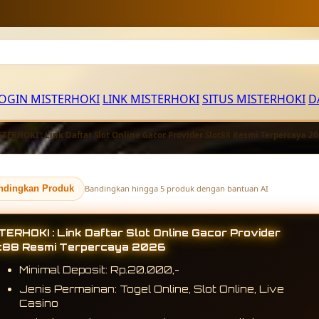
OGIN MISTERHOKI
LINK MISTERHOKI
SITUS MISTERHOKI
D
TERHOKI : Link Daftar Slot Online Gacor Provider Slot88 Resmi Terpercaya 2
ndingkan Produk
Bandingkan hingga 5 produk dengan bantuan AI
TERHOKI : Link Daftar Slot Online Gacor Provider
t88 Resmi Terpercaya 2026
Minimal Deposit: Rp.20.000,-
Jenis Permainan: Togel Online, Slot Online, Live
Casino