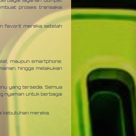
membuat proses transaksi
 favorit mereka setelah
blet, maupun smartphone.
mainan, hingga melakukan
nu yang tersedia. Semua
ng nyaman untuk berbagai
i kebutuhan mereka.